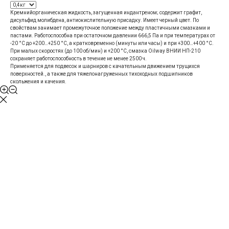
Кремнийорганическая жидкость, загущенная индантреном; содержит графит,
дисульфид молибдена, антиокислительную присадку. Имеет черный цвет. По
свойствам занимает промежуточное положение между пластичными смазками и
пастами. Работоспособна при остаточном давлении 666,5 Па и при температурах от
-20 °С до +200…+250 °С, а кратковременно (минуты или часы) и при +300…+400 °C.
При малых скоростях (до 100 об/мин) и +200 °С, смазка Oilway ВНИИ НП-210
сохраняет работоспособность в течение не менее 2500 ч.
Применяется для подвесок и шарниров с качательным движением трущихся
поверхностей., а также для тяжелонагруженных тихоходных подшипников
скольжения и качения.