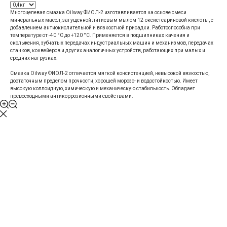
Многоцелевая смазка Oilway ФИОЛ-2 изготавливается на основе смеси
минеральных масел, загущенной литиевым мылом 12-оксистеариновой кислоты, с
добавлением антиокислительной и вязкостной присадки. Работоспособна при
температуре от -40 °С до +120 °С. Применяется в подшипниках качения и
скольжения, зубчатых передачах индустриальных машин и механизмов, передачах
станков, конвейеров и других аналогичных устройств, работающих при малых и
средних нагрузках.
Смазка Oilway ФИОЛ-2 отличается мягкой консистенцией, невысокой вязкостью,
достаточным пределом прочности, хорошей морозо- и водостойкостью. Имеет
высокую коллоидную, химическую и механическую стабильность. Обладает
превосходными антикоррозионными свойствами.