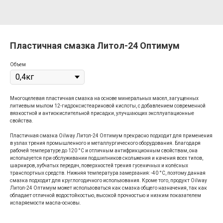
Пластичная смазка Литол-24 Оптимум
Объем
Многоцелевая пластичная смазка на основе минеральных масел, загущенных
литиевым мылом 12-гидроксистеариновой кислоты, с добавлением современной
вязкостной и антиокислительной присадки, улучшающих эксплуатационные
свойства.
Пластичная смазка Oilway Литол-24 Оптимум прекрасно подходит для применения
в узлах трения промышленного и металлургического оборудования. Благодаря
рабочей температуре до 120 °С и отличным антифрикционным свойствам, она
используется при обслуживании подшипников скольжения и качения всех типов,
шарниров, зубчатых передач, поверхностей трения гусеничных и колёсных
транспортных средств. Нижняя температура замерзания: -40 °С, поэтому данная
смазка подходит для круглогодичного использования. Кроме того, продукт Oilway
Литол-24 Оптимум может использоваться как смазка общего назначения, так как
обладает отличной водостойкостью, высокой прочностью и низким показателем
испаряемости масла-основы.