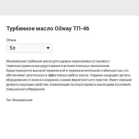
Турбинное масло Oilway ТП-46
Объем
Минеральное турбинное масло для судовых паросиловых установок с
тяжелонагруженными редукторами и вспомогательных механизмов.
Характеризуется высокой термической и термоокислительной стабильностью, что
обеспечивает длительную и эффективную работу масла. Надежно защищает детали
оборудования от износа и коррозии, снижая вероятность его простоя. Имеет хорошие
деэмульгирующие свойства, позволяющие эксплуатировать масло даже в условиях
повышенного обводнения.
Тип: Минеральное