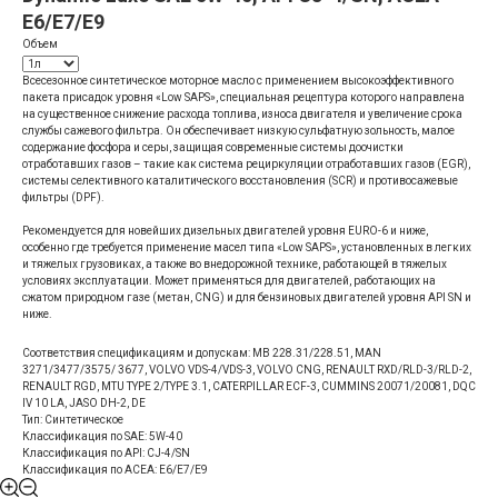
E6/E7/E9
Объем
Всесезонное синтетическое моторное масло с применением высокоэффективного
пакета присадок уровня «Low SAPS», специальная рецептура которого направлена
на существенное снижение расхода топлива, износа двигателя и увеличение срока
службы сажевого фильтра. Он обеспечивает низкую сульфатную зольность, малое
содержание фосфора и серы, защищая современные системы доочистки
отработавших газов – такие как система рециркуляции отработавших газов (EGR),
системы селективного каталитического восстановления (SCR) и противосажевые
фильтры (DPF).
Рекомендуется для новейших дизельных двигателей уровня EURO-6 и ниже,
особенно где требуется применение масел типа «Low SAPS», установленных в легких
и тяжелых грузовиках, а также во внедорожной технике, работающей в тяжелых
условиях эксплуатации. Может применяться для двигателей, работающих на
сжатом природном газе (метан, CNG) и для бензиновых двигателей уровня API SN и
ниже.
Соответствия спецификациям и допускам: MB 228.31/228.51, MAN
3271/3477/3575/ 3677, VOLVO VDS-4/VDS-3, VOLVO CNG, RENAULT RXD/RLD-3/RLD-2,
RENAULT RGD, MTU TYPE 2/TYPE 3.1, CATERPILLAR ECF-3, CUMMINS 20071/20081, DQC
IV 10 LA, JASO DH-2, DE
Тип: Синтетическое
Классификация по SAE: 5W-40
Классификация по API: CJ-4/SN
Классификация по ACEA: E6/E7/E9