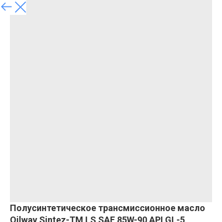
Полусинтетическое трансмиссионное масло
Oilway Sintez-TM LS SAE 85W-90 API GL-5