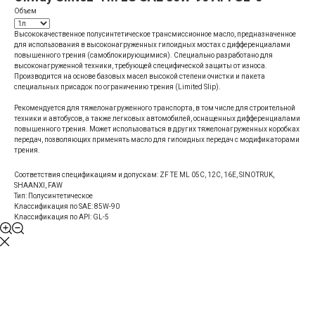
Объем
Высококачественное полусинтетическое трансмиссионное масло, предназначенное
для использования в высоконагруженных гипоидных мостах с дифференциалами
повышенного трения (самоблокирующимися). Специально разработано для
высоконагруженной техники, требующей специфической защиты от износа.
Производится на основе базовых масел высокой степени очистки и пакета
специальных присадок по ограничению трения (Limited Slip).
Рекомендуется для тяжелонагруженного транспорта, в том числе для строительной
техники и автобусов, а также легковых автомобилей, оснащенных дифференциалами
повышенного трения. Может использоваться в других тяжелонагруженных коробках
передач, позволяющих применять масло для гипоидных передач с модификаторами
трения.
Соответствия спецификациям и допускам: ZF TE ML 05C, 12C, 16E, SINOTRUK,
SHAANXI, FAW
Тип: Полусинтетическое
Классификация по SAE: 85W-90
Классификация по API: GL-5